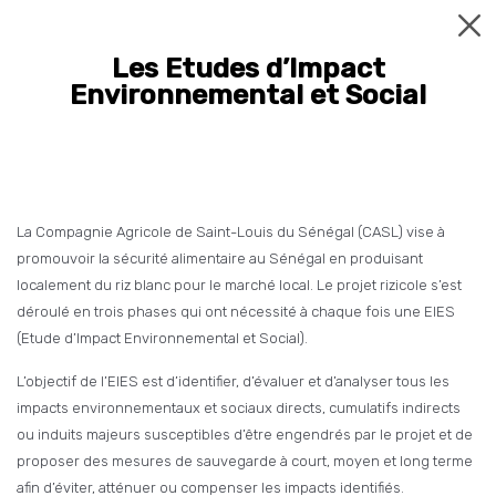
Les Etudes d’Impact
Environnemental et Social
ACCUEIL
L'ENTREPRISE
ACTUALITES
La Compagnie Agricole de Saint-Louis du Sénégal (CASL) vise à
promouvoir la sécurité alimentaire au Sénégal en produisant
HISTOIRE
localement du riz blanc pour le marché local. Le projet rizicole s’est
déroulé en trois phases qui ont nécessité à chaque fois une EIES
NOS MARQUES
(Etude d’Impact Environnemental et Social).
CONTACT
L’objectif de l’EIES est d’identifier, d’évaluer et d’analyser tous les
impacts environnementaux et sociaux directs, cumulatifs indirects
ou induits majeurs susceptibles d’être engendrés par le projet et de
Bonjour et bienvenue
proposer des mesures de sauvegarde à court, moyen et long terme
sur le site de la CASL.
afin d’éviter, atténuer ou compenser les impacts identifiés.
La Compagnie Agricole de Saint-Louis du Sénégal