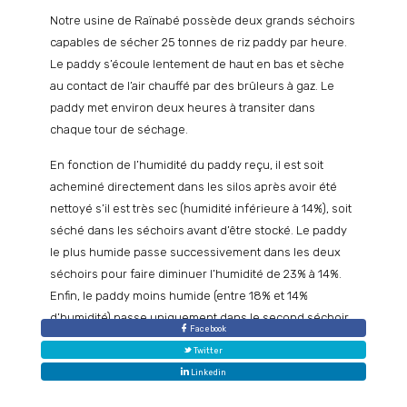
produit du riz dans le Delta du Fleuve Sénégal pour le
Notre usine de Raïnabé possède deux grands séchoirs
marché sénégalais.
capables de sécher 25 tonnes de riz paddy par heure.
Le paddy s’écoule lentement de haut en bas et sèche
au contact de l’air chauffé par des brûleurs à gaz. Le
paddy met environ deux heures à transiter dans
chaque tour de séchage.
En fonction de l’humidité du paddy reçu, il est soit
acheminé directement dans les silos après avoir été
nettoyé s’il est très sec (humidité inférieure à 14%), soit
séché dans les séchoirs avant d’être stocké. Le paddy
le plus humide passe successivement dans les deux
séchoirs pour faire diminuer l’humidité de 23% à 14%.
Enfin, le paddy moins humide (entre 18% et 14%
d’humidité) passe uniquement dans le second séchoir.
Facebook
Les Silos de conservation
Twitter
Linkedin
La CASL compte aujourd’hui 4 grands silos d’une