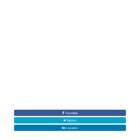
produit du riz dans le Delta du Fleuve Sénégal pour le
marché sénégalais.
Facebook
Twitter
Linkedin